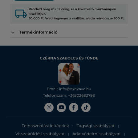
local_shipping
Rendeld meg ma 12 óráig, és a következő munkanapon
kiszállítjuk.
60.000 Ft felett ingyenes a szállítás, alatta mindössze 600 Ft.
Termékinformáció
CZÉRNA SZABOLCS ÉS TÜNDE
Email: info@dxnkave.hu
Telefonszám: +36302683798
Felhasználási feltételek
Tagsági szabályzat
|
|
Visszaküldési szabályzat
Adatvédelmi szabályzat
|
|