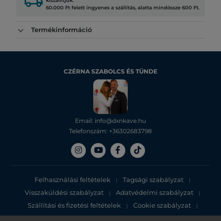
local_shipping
kiszállítjuk.
60.000 Ft felett ingyenes a szállítás, alatta mindössze 600 Ft.
Termékinformáció
CZÉRNA SZABOLCS ÉS TÜNDE
Email: info@dxnkave.hu
Telefonszám: +36302683798
Felhasználási feltételek
Tagsági szabályzat
|
|
Visszaküldési szabályzat
Adatvédelmi szabályzat
|
|
Szállítási és fizetési feltételek
Cookie szabályzat
|
|
Adatvédelmi tájékoztató