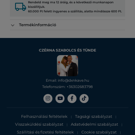
local_shipping
Rendeld meg ma 12 óráig, és a következő munkanapon
kiszállítjuk.
60.000 Ft felett ingyenes a szállítás, alatta mindössze 600 Ft.
Termékinformáció
CZÉRNA SZABOLCS ÉS TÜNDE
Email: info@dxnkave.hu
Telefonszám: +36302683798
Felhasználási feltételek
Tagsági szabályzat
|
|
Visszaküldési szabályzat
Adatvédelmi szabályzat
|
|
Szállítási és fizetési feltételek
Cookie szabályzat
|
|