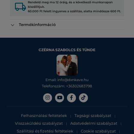
local_shipping
Rendeld meg ma 12 óráig, és a következő munkanapon
kiszállítjuk.
60.000 Ft felett ingyenes a szállítás, alatta mindössze 600 Ft.
Termékinformáció
CZÉRNA SZABOLCS ÉS TÜNDE
Email: info@dxnkave.hu
Telefonszám: +36302683798
Felhasználási feltételek
Tagsági szabályzat
|
|
Visszaküldési szabályzat
Adatvédelmi szabályzat
|
|
Szállítási és fizetési feltételek
Cookie szabályzat
|
|