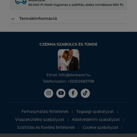
local_shipping
kiszállítjuk.
60.000 Ft felett ingyenes a szállítás, alatta mindössze 600 Ft.
Termékinformáció
CZÉRNA SZABOLCS ÉS TÜNDE
Email: info@dxnkave.hu
Telefonszám: +36302683798
Felhasználási feltételek
Tagsági szabályzat
|
|
Visszaküldési szabályzat
Adatvédelmi szabályzat
|
|
Szállítási és fizetési feltételek
Cookie szabályzat
|
|
Adatvédelmi tájékoztató