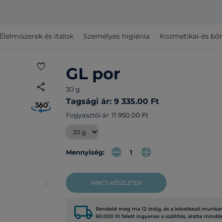
Élelmiszerek és italok
Személyes higiénia
Kozmetikai-és bő
favorite
GL por
share
30 g
Tagsági ár: 9 335.00 Ft
Fogyasztói ár:
11 950.00 Ft
Mennyiség:
arrow_forward_ios
NINCS KÉSZLETEN
local_shipping
Rendeld meg ma 12 óráig, és a következő munkana
60.000 Ft felett ingyenes a szállítás, alatta mindö