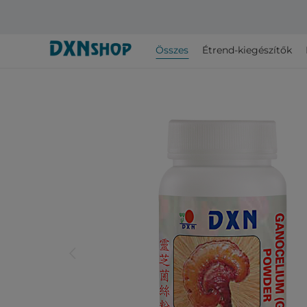
Összes
Étrend-kiegészítők
arrow_back_ios