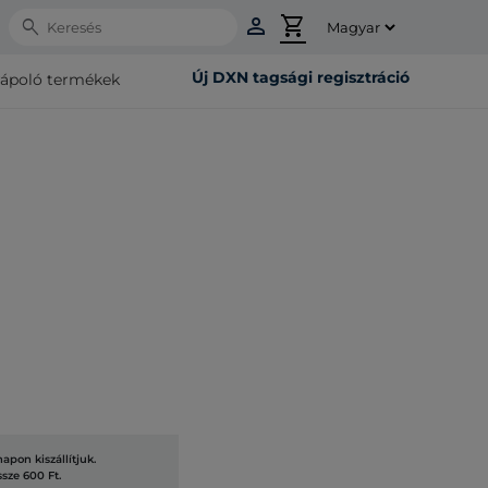
person
shopping_cart
Search
Új DXN tagsági regisztráció
rápoló termékek
pon kiszállítjuk.
ssze 600 Ft.