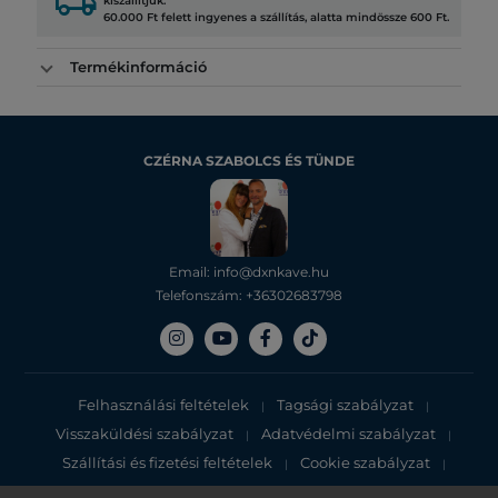
local_shipping
kiszállítjuk.
60.000 Ft felett ingyenes a szállítás, alatta mindössze 600 Ft.
Termékinformáció
CZÉRNA SZABOLCS ÉS TÜNDE
Email: info@dxnkave.hu
Telefonszám: +36302683798
Felhasználási feltételek
Tagsági szabályzat
|
|
Visszaküldési szabályzat
Adatvédelmi szabályzat
|
|
Szállítási és fizetési feltételek
Cookie szabályzat
|
|
Adatvédelmi tájékoztató