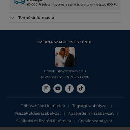
local_shipping
kiszállítjuk.
60.000 Ft felett ingyenes a szállítás, alatta mindössze 600 Ft.
Termékinformáció
CZÉRNA SZABOLCS ÉS TÜNDE
Email: info@dxnkave.hu
Telefonszám: +36302683798
Felhasználási feltételek
Tagsági szabályzat
|
|
Visszaküldési szabályzat
Adatvédelmi szabályzat
|
|
Szállítási és fizetési feltételek
Cookie szabályzat
|
|
Adatvédelmi tájékoztató