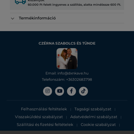
local_shipping
kiszállítjuk.
60.000 Ft felett ingyenes a szállítás, alatta mindössze 600 Ft.
Termékinformáció
CZÉRNA SZABOLCS ÉS TÜNDE
Email: info@dxnkave.hu
Telefonszám: +36302683798
Felhasználási feltételek
Tagsági szabályzat
|
|
Visszaküldési szabályzat
Adatvédelmi szabályzat
|
|
Szállítási és fizetési feltételek
Cookie szabályzat
|
|
Adatvédelmi tájékoztató